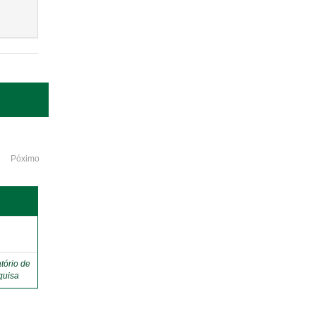
Póximo
o
tório de
quisa