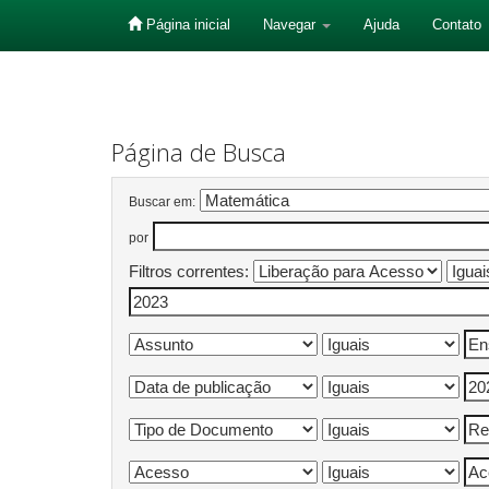
Página inicial
Navegar
Ajuda
Contato
Skip
navigation
Página de Busca
Buscar em:
por
Filtros correntes: