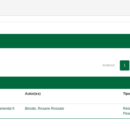
Anterior
1
Autor(es)
Tip
mental II
Binotto, Rosane Rossato
Rela
Pes