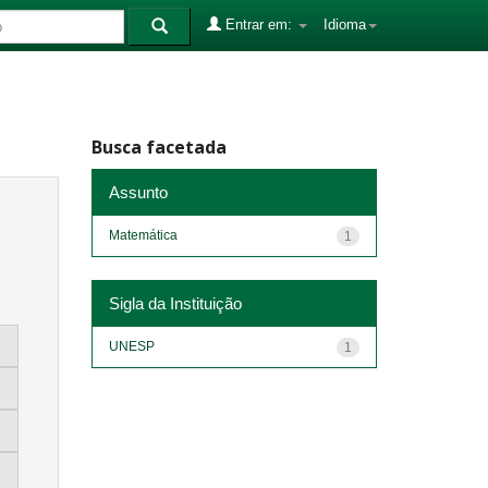
Entrar em:
Idioma
Busca facetada
Assunto
Matemática
1
Sigla da Instituição
UNESP
1