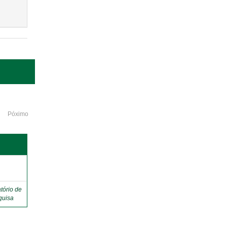
Póximo
o
tório de
quisa