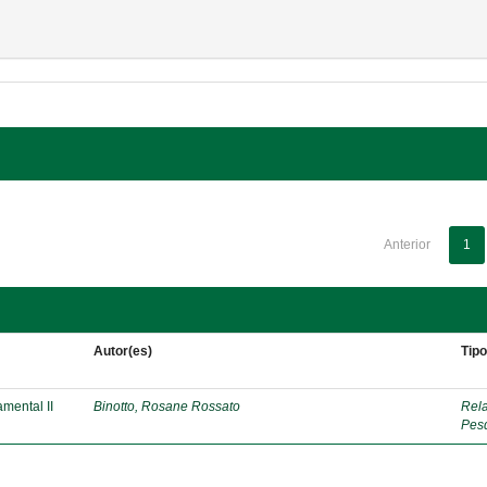
Anterior
1
Autor(es)
Tip
mental II
Binotto, Rosane Rossato
Rela
Pes