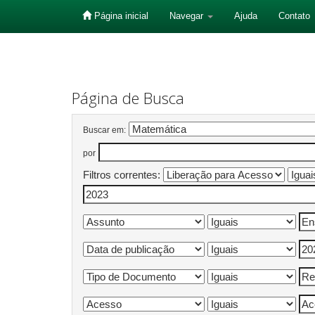
Página inicial
Navegar
Ajuda
Contato
Skip
navigation
Página de Busca
Buscar em:
por
Filtros correntes: