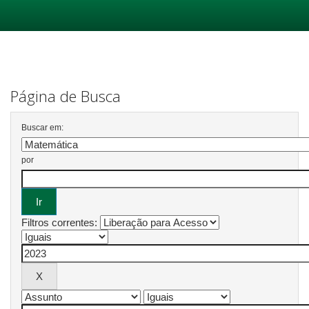
Skip
navigation
Página de Busca
Buscar em:
por
Filtros correntes: