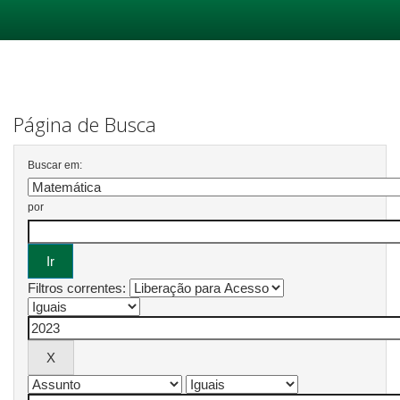
Skip
navigation
Página de Busca
Buscar em:
por
Filtros correntes: