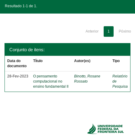
Resultado 1-1 de 1.
Anterior
1
Póximo
Conjunto de itens:
Data do
Título
Autor(es)
Tipo
documento
28-Fev-2023
O pensamento
Binotto, Rosane
Relatório
computacional no
Rossato
de
ensino fundamental II
Pesquisa