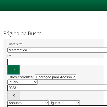
Skip
navigation
Página de Busca
Buscar em:
por
Filtros correntes: