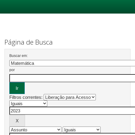
Skip
navigation
Página de Busca
Buscar em:
por
Filtros correntes: