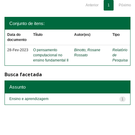
Anterior
1
Póximo
Conjunto de itens:
Data do
Título
Autor(es)
Tipo
documento
28-Fev-2023
O pensamento
Binotto, Rosane
Relatório
computacional no
Rossato
de
ensino fundamental II
Pesquisa
Busca facetada
Assunto
Ensino e aprendizagem
1