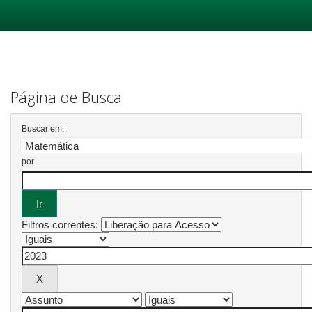
Skip
navigation
Página de Busca
Buscar em:
por
Filtros correntes: