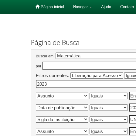
Página inicial
Navegar
Ajuda
Contato
Skip
navigation
Página de Busca
Buscar em:
por
Filtros correntes: