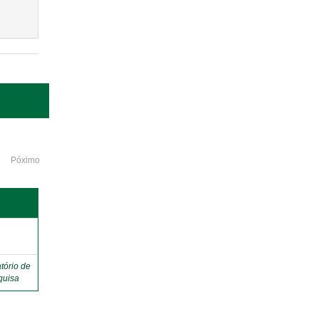
Póximo
o
tório de
quisa