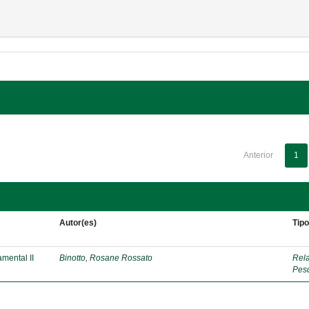
Anterior
1
Autor(es)
Tip
mental II
Binotto, Rosane Rossato
Rela
Pes