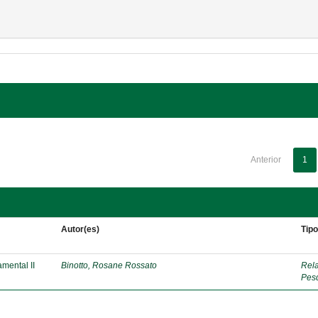
Anterior
1
Autor(es)
Tip
mental II
Binotto, Rosane Rossato
Rela
Pes