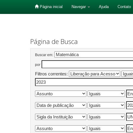
Página inicial
Navegar
Ajuda
Contato
Skip
navigation
Página de Busca
Buscar em:
por
Filtros correntes: