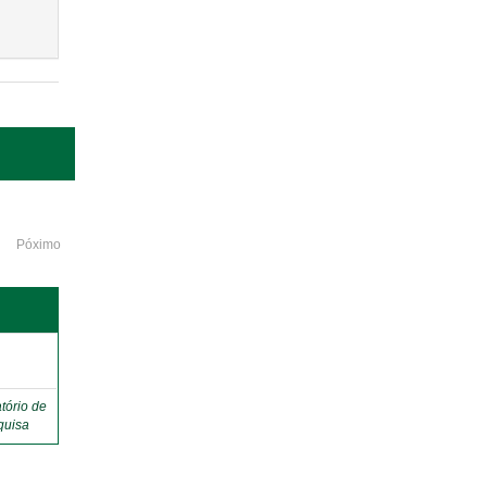
Póximo
o
tório de
quisa