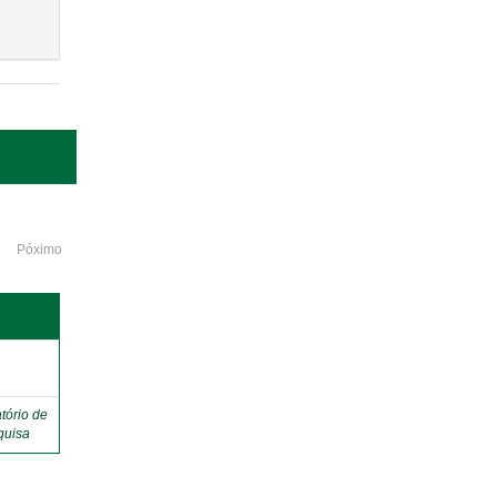
Póximo
o
tório de
quisa