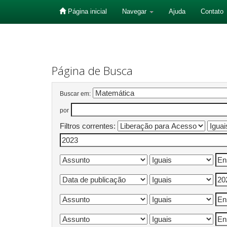
Página inicial
Navegar
Ajuda
Contato
Skip
navigation
Página de Busca
Buscar em:
por
Filtros correntes: