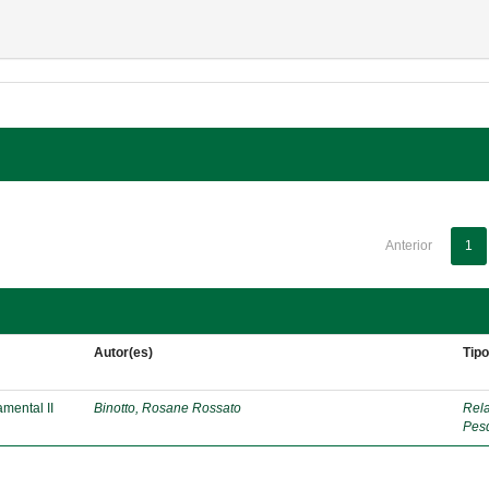
Anterior
1
Autor(es)
Tip
mental II
Binotto, Rosane Rossato
Rela
Pes