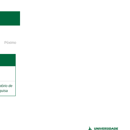
Póximo
o
tório de
quisa