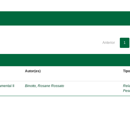
Anterior
1
Autor(es)
Tip
mental II
Binotto, Rosane Rossato
Rela
Pes