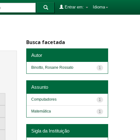
Entrar em:
Idioma
Busca facetada
Autor
Binotto, Rosane Rossato
1
Assunto
Computadores
1
Matemática
1
Sigla da Instituição