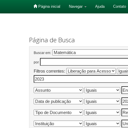
Página inicial
Navegar
Ajuda
Contato
Skip
navigation
Página de Busca
Buscar em:
por
Filtros correntes: