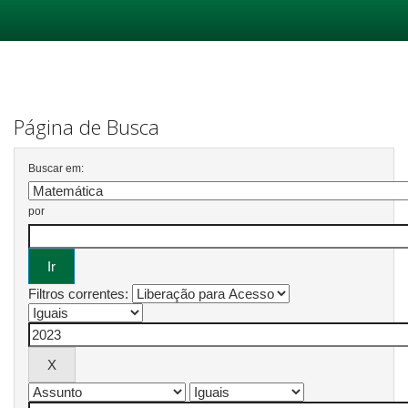
Skip
navigation
Página de Busca
Buscar em:
por
Filtros correntes: