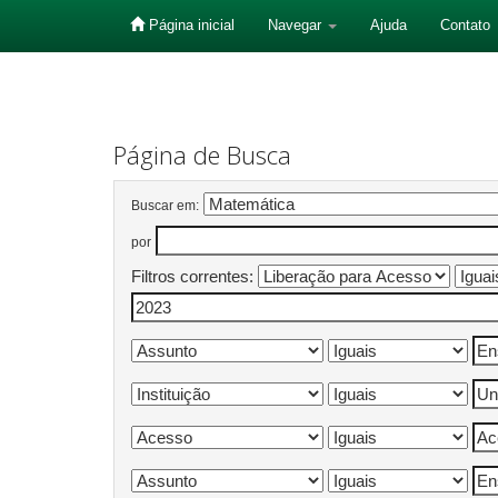
Página inicial
Navegar
Ajuda
Contato
Skip
navigation
Página de Busca
Buscar em:
por
Filtros correntes: