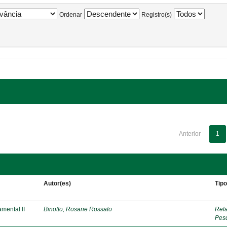
Ordenar
Registro(s)
Anterior
1
Autor(es)
Tip
mental II
Binotto, Rosane Rossato
Rela
Pes