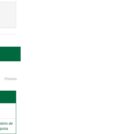
Póximo
o
tório de
quisa