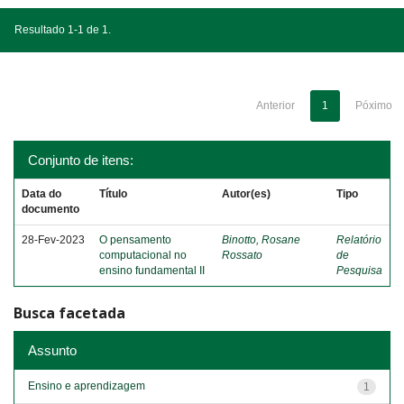
Resultado 1-1 de 1.
Anterior
1
Póximo
Conjunto de itens:
Data do
Título
Autor(es)
Tipo
documento
28-Fev-2023
O pensamento
Binotto, Rosane
Relatório
computacional no
Rossato
de
ensino fundamental II
Pesquisa
Busca facetada
Assunto
Ensino e aprendizagem
1