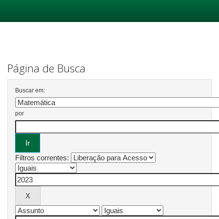
Skip
navigation
Página de Busca
Buscar em:
por
Filtros correntes: