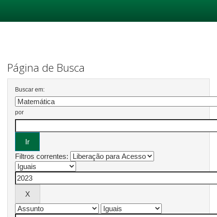
Skip
navigation
Página de Busca
Buscar em:
por
Filtros correntes: