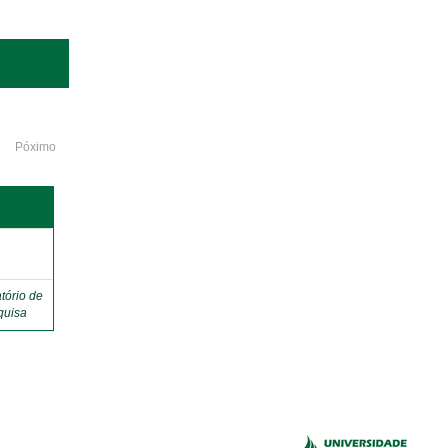
Póximo
o
tório de
quisa