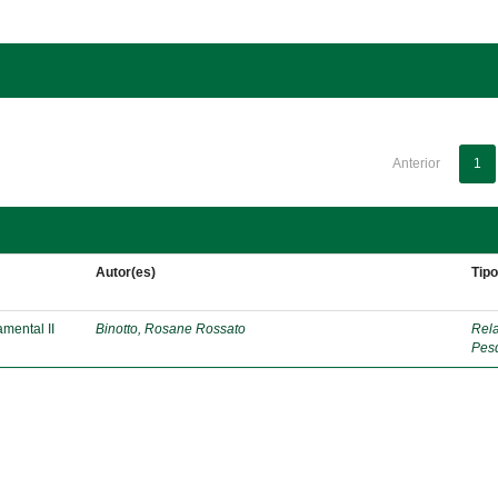
Anterior
1
Autor(es)
Tip
mental II
Binotto, Rosane Rossato
Rela
Pes