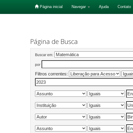
Página inicial
Navegar
Ajuda
Contato
Skip
navigation
Página de Busca
Buscar em:
por
Filtros correntes: