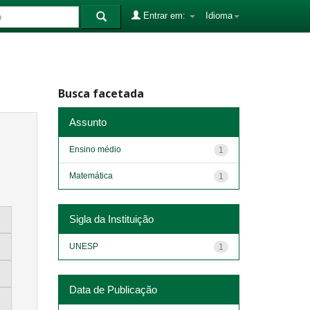
Entrar em:
Idioma
Busca facetada
Assunto
Ensino médio
1
Matemática
1
Sigla da Instituição
UNESP
1
Data de Publicação