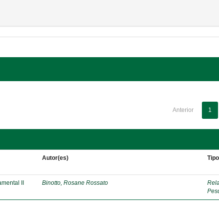
Anterior
1
Autor(es)
Tip
mental II
Binotto, Rosane Rossato
Rela
Pes