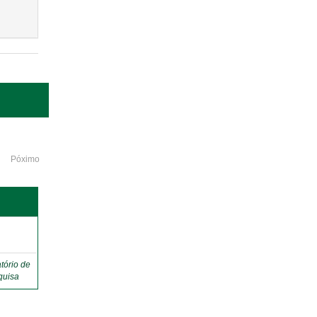
Póximo
o
tório de
quisa