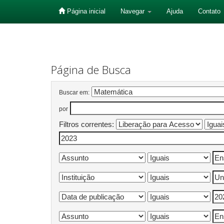
Página inicial
Navegar
Ajuda
Contato
Skip
navigation
Página de Busca
Buscar em:
por
Filtros correntes: