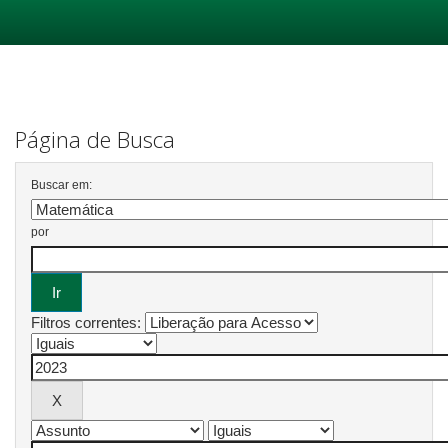
Skip
navigation
Página de Busca
Buscar em:
por
Filtros correntes: