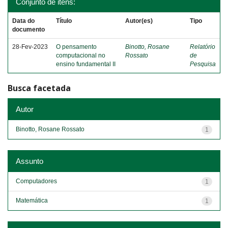
Conjunto de itens:
Data do
Título
Autor(es)
Tipo
documento
28-Fev-2023
O pensamento
Binotto, Rosane
Relatório
computacional no
Rossato
de
ensino fundamental II
Pesquisa
Busca facetada
Autor
Binotto, Rosane Rossato
1
Assunto
Computadores
1
Matemática
1