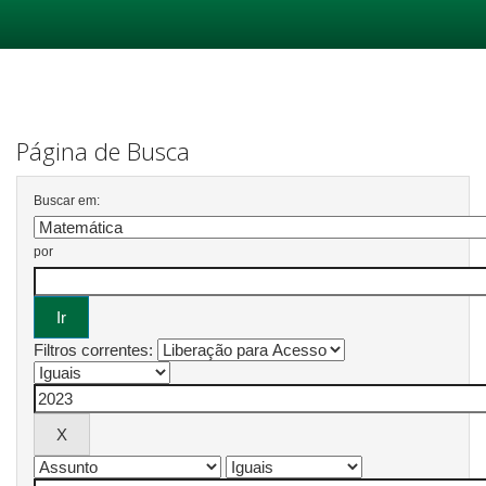
Skip
navigation
Página de Busca
Buscar em:
por
Filtros correntes: