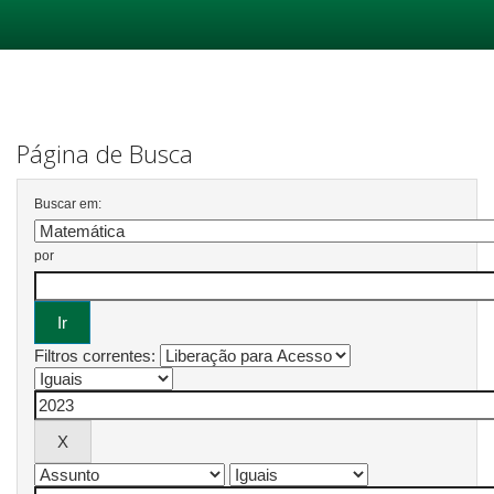
Skip
navigation
Página de Busca
Buscar em:
por
Filtros correntes: