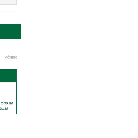
Póximo
o
tório de
quisa