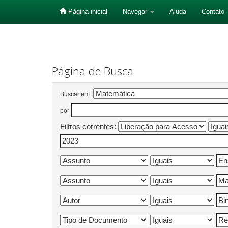
Página inicial
Navegar
Ajuda
Contato
Skip
navigation
Página de Busca
Buscar em:
por
Filtros correntes: