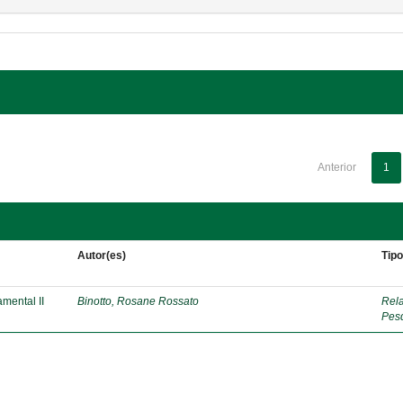
Anterior
1
Autor(es)
Tip
mental II
Binotto, Rosane Rossato
Rela
Pes