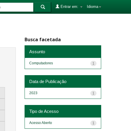
Entrar em:
Idioma
Busca facetada
Assunto
Computadores
1
Data de Publicação
2023
1
Tipo de Acesso
Acesso Aberto
1