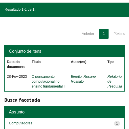
Resultado 1-1 de 1.
Anterior
1
Póximo
Conjunto de itens:
Data do
Título
Autor(es)
Tipo
documento
28-Fev-2023
O pensamento
Binotto, Rosane
Relatório
computacional no
Rossato
de
ensino fundamental II
Pesquisa
Busca facetada
Assunto
Computadores
1