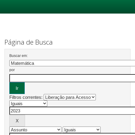
Skip
navigation
Página de Busca
Buscar em:
por
Filtros correntes: