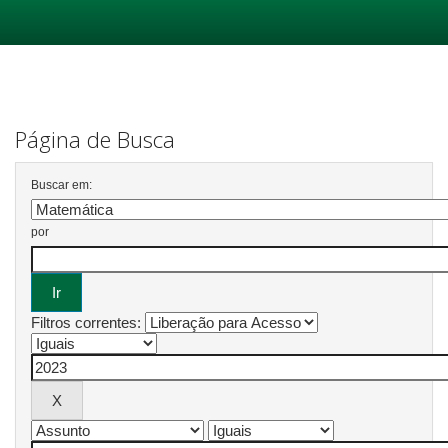
Skip
navigation
Página de Busca
Buscar em:
por
Filtros correntes: