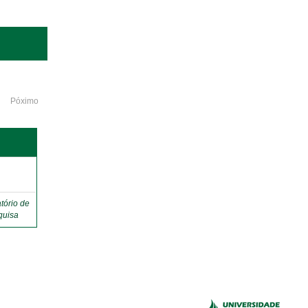
Póximo
o
tório de
quisa