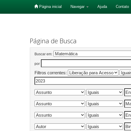
Página inicial
Navegar
Ajuda
Contato
Skip
navigation
Página de Busca
Buscar em:
por
Filtros correntes: