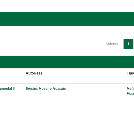
Anterior
1
Autor(es)
Tip
mental II
Binotto, Rosane Rossato
Rela
Pes