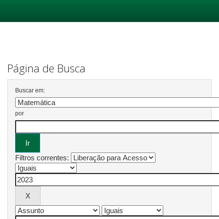
Skip
navigation
Página de Busca
Buscar em:
por
Filtros correntes: