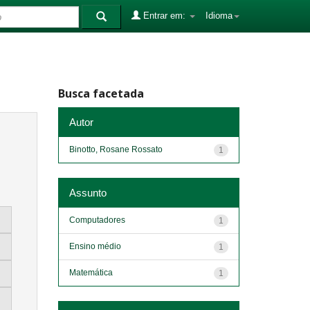
Entrar em:
Idioma
Busca facetada
Autor
Binotto, Rosane Rossato
1
Assunto
Computadores
1
Ensino médio
1
Matemática
1