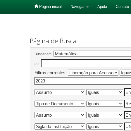
Página inicial
Navegar
Ajuda
Contato
Skip
navigation
Página de Busca
Buscar em:
por
Filtros correntes: