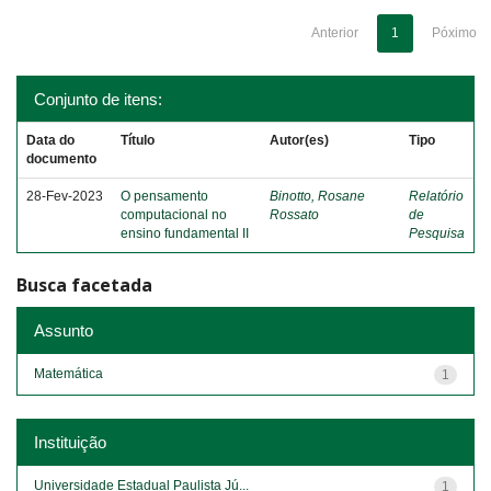
Anterior
1
Póximo
Conjunto de itens:
Data do
Título
Autor(es)
Tipo
documento
28-Fev-2023
O pensamento
Binotto, Rosane
Relatório
computacional no
Rossato
de
ensino fundamental II
Pesquisa
Busca facetada
Assunto
Matemática
1
Instituição
Universidade Estadual Paulista Jú...
1