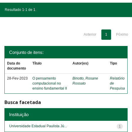
Resultado 1-1 de 1.
Anterior
1
Póximo
Conjunto de itens:
Data do
Título
Autor(es)
Tipo
documento
28-Fev-2023
O pensamento
Binotto, Rosane
Relatório
computacional no
Rossato
de
ensino fundamental II
Pesquisa
Busca facetada
Instituição
Universidade Estadual Paulista Jú...
1