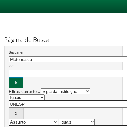
Skip
navigation
Página de Busca
Buscar em:
por
Filtros correntes: