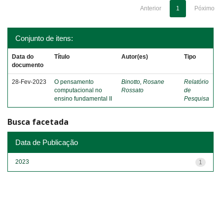
Anterior
1
Póximo
Conjunto de itens:
Data do
Título
Autor(es)
Tipo
documento
28-Fev-2023
O pensamento
Binotto, Rosane
Relatório
computacional no
Rossato
de
ensino fundamental II
Pesquisa
Busca facetada
Data de Publicação
2023
1