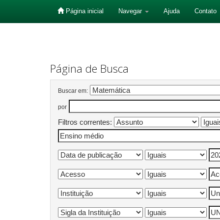
Página inicial
Navegar
Ajuda
Contato
Skip
navigation
Página de Busca
Buscar em:
por
Filtros correntes: