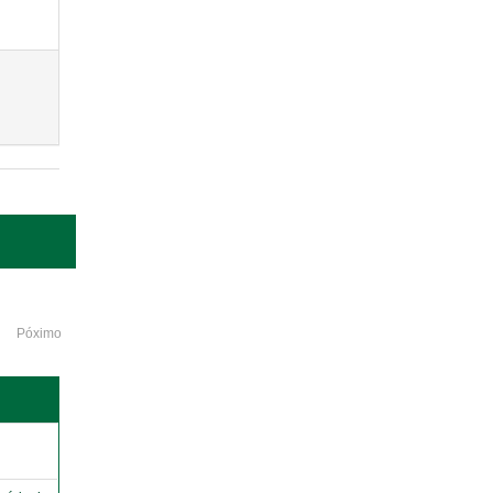
Póximo
o