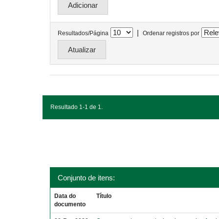
|
Resultados/Página
Ordenar registros por
Resultado 1-1 de 1.
Conjunto de itens:
Data do
Título
documento