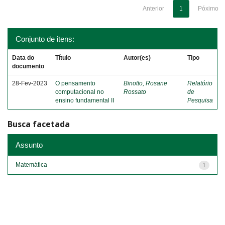
Anterior
1
Póximo
Conjunto de itens:
Data do
Título
Autor(es)
Tipo
documento
28-Fev-2023
O pensamento
Binotto, Rosane
Relatório
computacional no
Rossato
de
ensino fundamental II
Pesquisa
Busca facetada
Assunto
Matemática
1