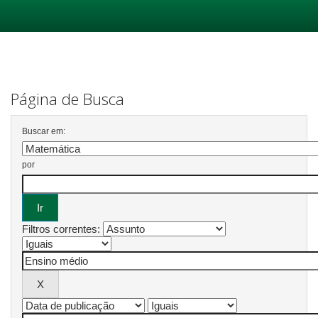
Skip
navigation
Página de Busca
Buscar em:
por
Filtros correntes: