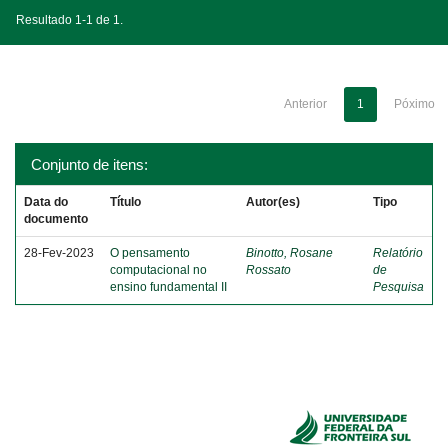
Resultado 1-1 de 1.
Anterior
1
Póximo
Conjunto de itens:
Data do
Título
Autor(es)
Tipo
documento
28-Fev-2023
O pensamento
Binotto, Rosane
Relatório
computacional no
Rossato
de
ensino fundamental II
Pesquisa