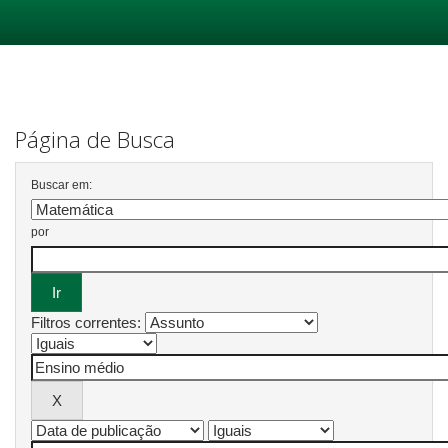
Skip
navigation
Página de Busca
Buscar em:
por
Filtros correntes: