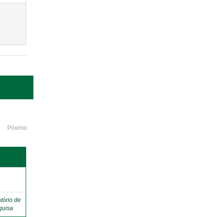
Póximo
o
tório de
quisa