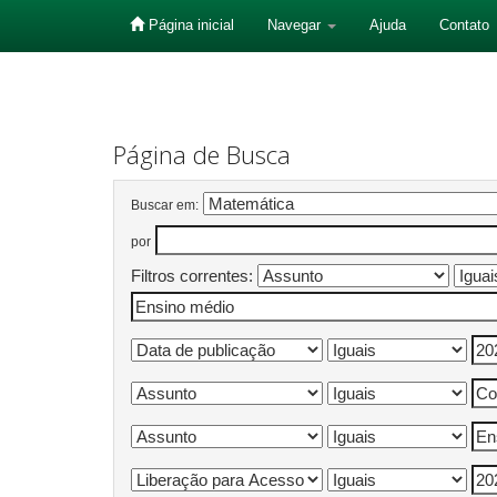
Página inicial
Navegar
Ajuda
Contato
Skip
navigation
Página de Busca
Buscar em:
por
Filtros correntes: