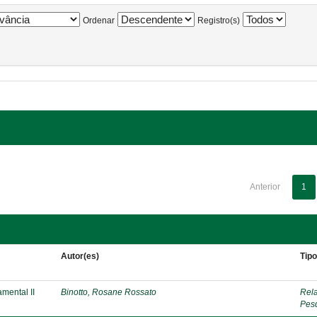
Ordenar
Registro(s)
Anterior
1
Autor(es)
Tip
mental II
Binotto, Rosane Rossato
Rela
Pes