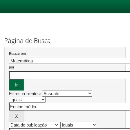
Skip
navigation
Página de Busca
Buscar em:
por
Filtros correntes: