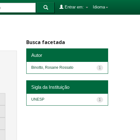
Entrar em:
Idioma
Busca facetada
Autor
Binotto, Rosane Rossato
1
Sigla da Instituição
UNESP
1