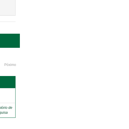
Póximo
o
tório de
quisa