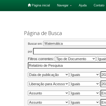
Página inicial
Navegar
Ajuda
Contato
Skip
navigation
Página de Busca
Buscar em:
por
Filtros correntes: