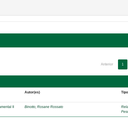
Anterior
1
Autor(es)
Tip
mental II
Binotto, Rosane Rossato
Rela
Pes