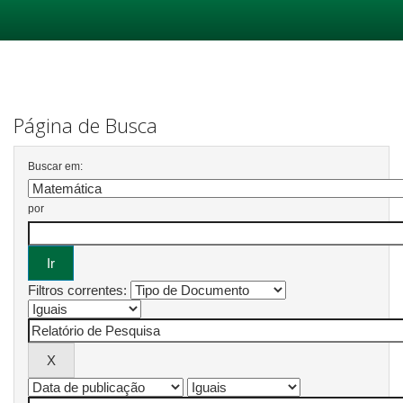
Skip
navigation
Página de Busca
Buscar em:
por
Filtros correntes: