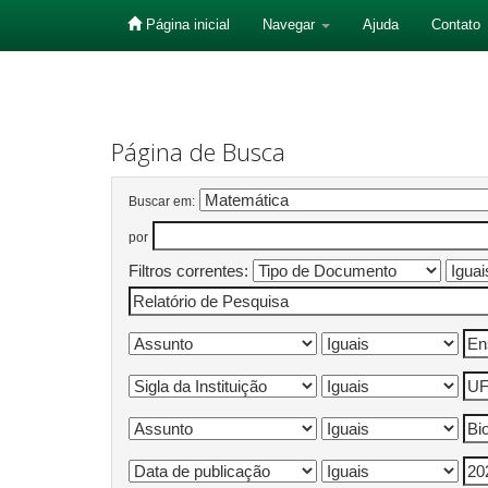
Página inicial
Navegar
Ajuda
Contato
Skip
navigation
Página de Busca
Buscar em:
por
Filtros correntes: