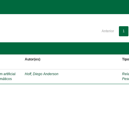
Anterior
1
Autor(es)
Tip
artificial
Hoff, Diego Anderson
Rela
emáticos
Pes