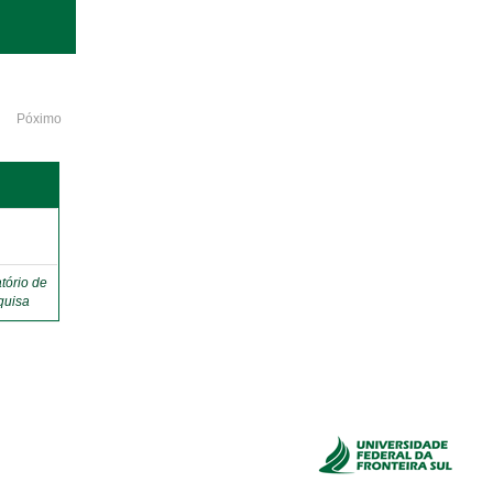
Póximo
o
tório de
quisa