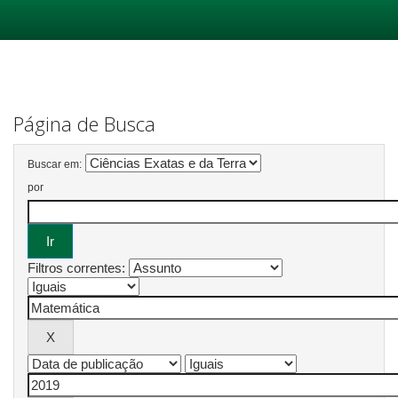
Skip
navigation
Página de Busca
Buscar em:
por
Filtros correntes: