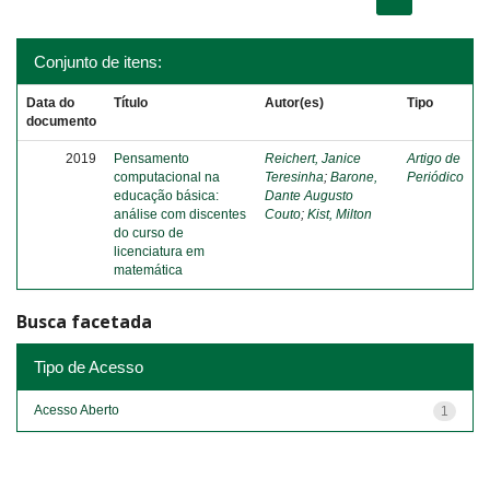
Conjunto de itens:
Data do
Título
Autor(es)
Tipo
documento
2019
Pensamento
Reichert, Janice
Artigo de
computacional na
Teresinha
;
Barone,
Periódico
educação básica:
Dante Augusto
análise com discentes
Couto
;
Kist, Milton
do curso de
licenciatura em
matemática
Busca facetada
Tipo de Acesso
Acesso Aberto
1