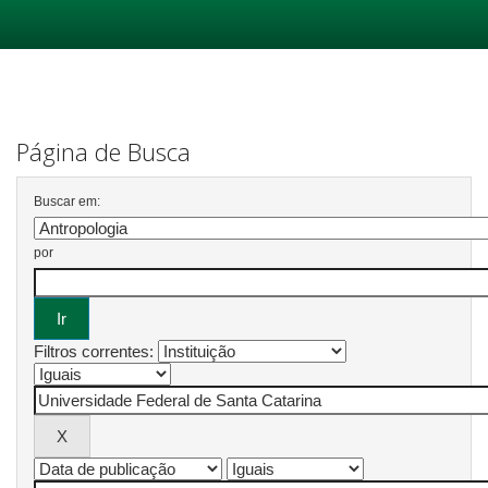
Skip
navigation
Página de Busca
Buscar em:
por
Filtros correntes: