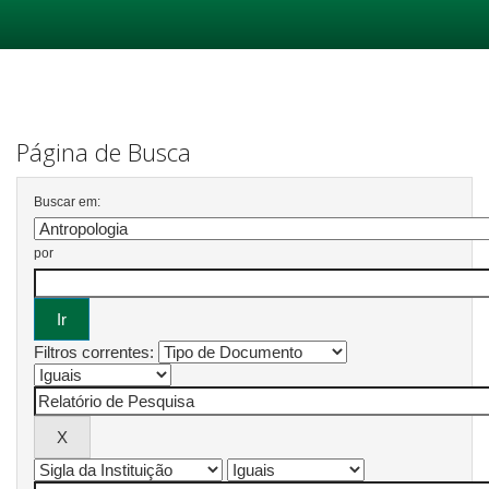
Skip
navigation
Página de Busca
Buscar em:
por
Filtros correntes: