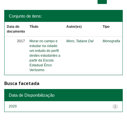
Conjunto de itens:
Data do
Título
Autor(es)
Tipo
documento
2017
Morar no campo e
Moro, Tatiane Dal
Monografia
estudar na cidade:
um estudo do perfil
destes estudantes a
partir da Escola
Estadual Érico
Veríssimo
Busca facetada
Data de Disponibilização
2020
1