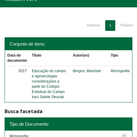
Anterior
1
Póximo
Conjunto de itens:
Data do
Título
Autor(es)
Tipo
documento
2017
Educação do campo
Borges, Marizete
Monografia
e agroecologia:
considerações a
partir do Colégio
Estadual do Campo
Iraci Salete Strozak
Busca facetada
Tipo de Documento
Monografia
1