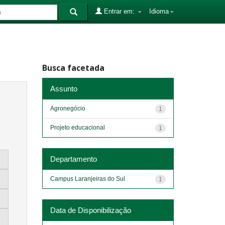
Entrar em:
Idioma
Busca facetada
Assunto
Agronegócio
1
Projeto educacional
1
Departamento
Campus Laranjeiras do Sul
1
Data de Disponibilização