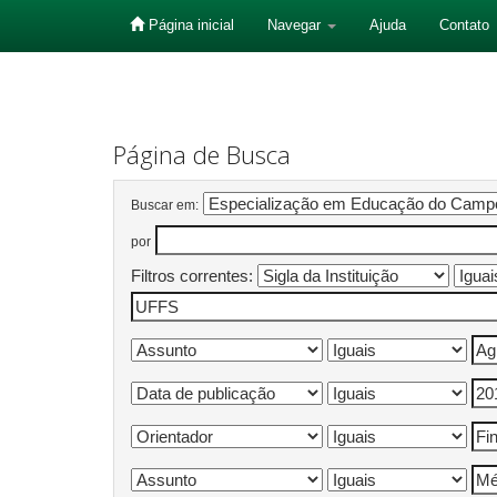
Página inicial
Navegar
Ajuda
Contato
Skip
navigation
Página de Busca
Buscar em:
por
Filtros correntes: