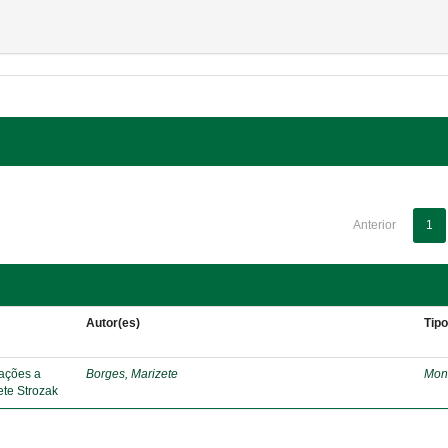
Anterior
1
Autor(es)
Tip
ações a
Borges, Marizete
Mon
ete Strozak