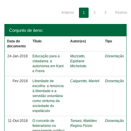
Anterior
1
2
3
Póximo
Conjunto de itens:
Data do
Título
Autor(es)
Tipo
documento
24-Jan-2018
Educação para a
Muzzatto,
Dissertação
cidadania: a
Egidiane
autonomia em Kant
Michelotto
e Freire
Fev-2018
Liberdade de
Calgarotto, Marieli
Dissertação
escolha: a renúncia
à liberdade e a
servidão voluntária
como sintoma da
sociedade do
espetáculo
11-Out-2018
O conceito de
Tomasi, Matildes
Dissertação
federalismo no
Regina Pizzio
pensamento político