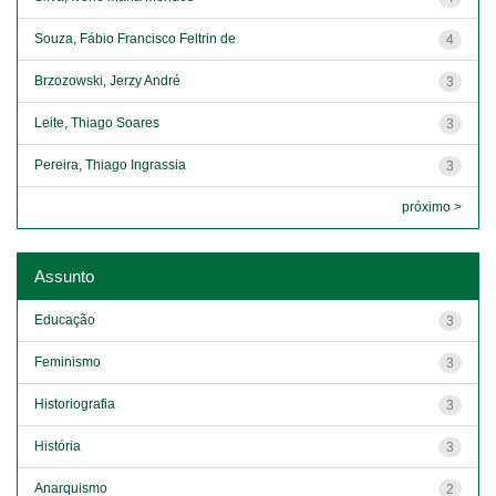
Souza, Fábio Francisco Feltrin de
4
Brzozowski, Jerzy André
3
Leite, Thiago Soares
3
Pereira, Thiago Ingrassia
3
próximo >
Assunto
Educação
3
Feminismo
3
Historiografia
3
História
3
Anarquismo
2