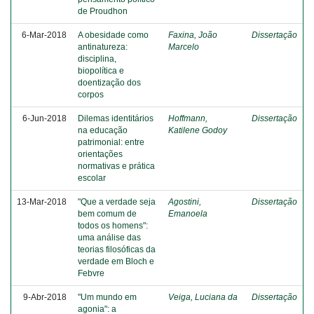
de Proudhon
6-Mar-2018
A obesidade como
Faxina, João
Dissertação
antinatureza:
Marcelo
disciplina,
biopolítica e
doentização dos
corpos
6-Jun-2018
Dilemas identitários
Hoffmann,
Dissertação
na educação
Katilene Godoy
patrimonial: entre
orientações
normativas e prática
escolar
13-Mar-2018
"Que a verdade seja
Agostini,
Dissertação
bem comum de
Emanoela
todos os homens":
uma análise das
teorias filosóficas da
verdade em Bloch e
Febvre
9-Abr-2018
"Um mundo em
Veiga, Luciana da
Dissertação
agonia": a