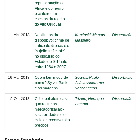
representação da
África e do negro
brasileiro em
escolas da região
do Alto Uruguai
Abr-2018
Nas linhas do
Kaminski, Marcos
Dissertação
dispositivo: crime de
Massiero
tráfico de drogas e o
"sujeito-traficante"
no discurso do
Estado de S. Paulo
entre 1964 e 2007
16-Mai-2018
Quem tem medo de
Soares, Paulo
Dissertação
poeta? Sylvio Back
Acácio Amarante
e as margens
Vasconcelos
5-Out-2018
O futebol além das
Trizoto, Henrique
Dissertação
quatro linhas:
Antônio
mercadorização -
sociabilidades e o
ciclo de reconversão
precoce