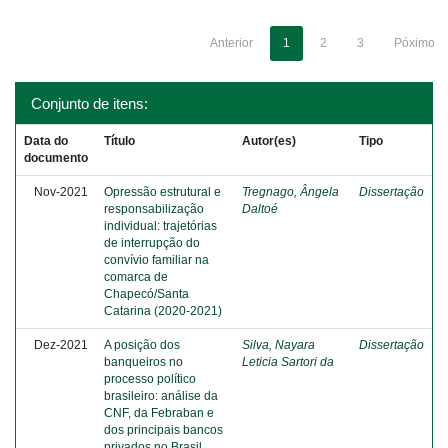
Anterior
1
2
3
Póximo
Conjunto de itens:
Data do
Título
Autor(es)
Tipo
documento
Nov-2021
Opressão estrutural e
Tregnago, Ângela
Dissertação
responsabilização
Daltoé
individual: trajetórias
de interrupção do
convívio familiar na
comarca de
Chapecó/Santa
Catarina (2020-2021)
Dez-2021
A posição dos
Silva, Nayara
Dissertação
banqueiros no
Leticia Sartori da
processo político
brasileiro: análise da
CNF, da Febraban e
dos principais bancos
privados no Brasil