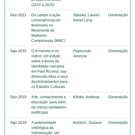
(2016 a 2020)
Dez-2021
Do campo à ação:
Tabolka, Lauren
Dissertação
convergências do
Hanel Lang
feminismo no
Movimento de
Mulheres
Camponesas (MMC)
Ago-2018
O si-mesmo e os
Pagnussat,
Dissertação
outros: um estudo
Janessa
sobre a teoria da
identidade narrativa
em Paul Ricoeur, sua
dimensão ética e seus
desdobramentos para
os Estudos Culturais
Dez-2018
Arte, conhecimento e
Klitzke, Andresa
Dissertação
educação: para além
da crença verdadeira
justificada
Ago-2018
A anterioridade
Kreibich, Susiane
Dissertação
ontológica da
individuação: um