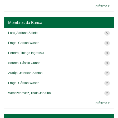
próximo >
Membros da Banca
Loss, Adriana Salete
5
Fraga, Gerson Wasen
3
Pereira, Thiago Ingrassia
3
Soares, Cássio Cunha
3
Araújo, Jeferson Santos
2
Fraga, Gérson Wasen
2
Wenczenovicz, Thais Janaína
2
próximo >