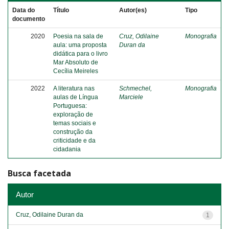
Data do
Título
Autor(es)
Tipo
documento
2020
Poesia na sala de
Cruz, Odilaine
Monografia
aula: uma proposta
Duran da
didática para o livro
Mar Absoluto de
Cecília Meireles
2022
A literatura nas
Schmechel,
Monografia
aulas de Língua
Marciele
Portuguesa:
exploração de
temas sociais e
construção da
criticidade e da
cidadania
Busca facetada
Autor
Cruz, Odilaine Duran da
1