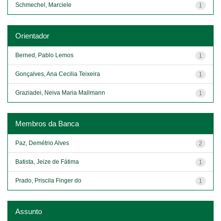
Schmechel, Marciele
1
Orientador
Berned, Pablo Lemos
1
Gonçalves, Ana Cecilia Teixeira
1
Graziadei, Neiva Maria Mallmann
1
Membros da Banca
Paz, Demétrio Alves
2
Batista, Jeize de Fátima
1
Prado, Priscila Finger do
1
Assunto