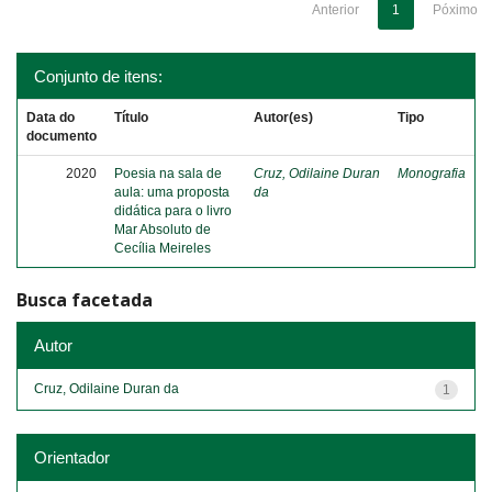
Anterior
1
Póximo
Conjunto de itens:
Data do
Título
Autor(es)
Tipo
documento
2020
Poesia na sala de
Cruz, Odilaine Duran
Monografia
aula: uma proposta
da
didática para o livro
Mar Absoluto de
Cecília Meireles
Busca facetada
Autor
Cruz, Odilaine Duran da
1
Orientador