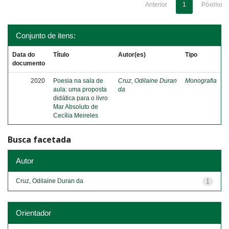
Anterior
1
Póximo
Conjunto de itens:
Data do
Título
Autor(es)
Tipo
documento
2020
Poesia na sala de
Cruz, Odilaine Duran
Monografia
aula: uma proposta
da
didática para o livro
Mar Absoluto de
Cecília Meireles
Busca facetada
Autor
Cruz, Odilaine Duran da
1
Orientador